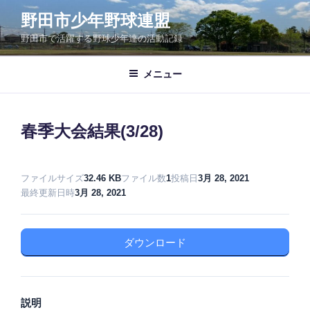
コ
野田市少年野球連盟
ン
野田市で活躍する野球少年達の活動記録
テ
ン
ツ
メニュー
へ
ス
キ
春季大会結果(3/28)
ッ
プ
ファイルサイズ
32.46 KB
ファイル数
1
投稿日
3月 28, 2021
最終更新日時
3月 28, 2021
ダウンロード
説明