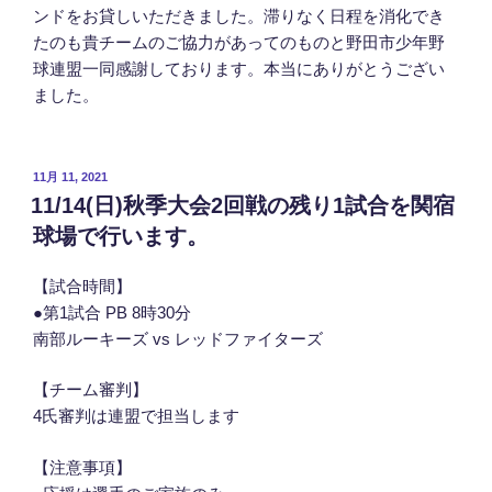
ンドをお貸しいただきました。滞りなく日程を消化でき
たのも貴チームのご協力があってのものと野田市少年野
球連盟一同感謝しております。本当にありがとうござい
ました。
投
11月 11, 2021
稿
11/14(日)秋季大会2回戦の残り1試合を関宿
日:
球場で行います。
【試合時間】
●第1試合 PB 8時30分
南部ルーキーズ vs レッドファイターズ
【チーム審判】
4氏審判は連盟で担当します
【注意事項】