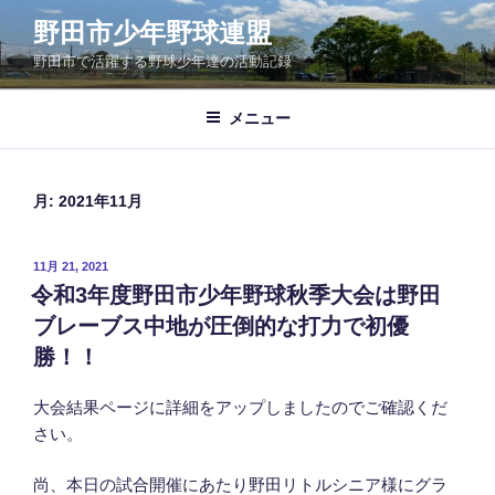
コ
野田市少年野球連盟
ン
野田市で活躍する野球少年達の活動記録
テ
ン
ツ
メニュー
へ
ス
キ
月:
2021年11月
ッ
プ
投
11月 21, 2021
稿
令和3年度野田市少年野球秋季大会は野田
日:
ブレーブス中地が圧倒的な打力で初優
勝！！
大会結果ページに詳細をアップしましたのでご確認くだ
さい。
尚、本日の試合開催にあたり野田リトルシニア様にグラ