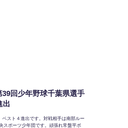
39回少年野球千葉県選手
進出
に勝利し、ベスト４進出です。対戦相手は南部ルー
央スポーツ少年団です。頑張れ常盤平ボ