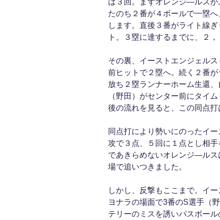
は３回。まずオレンジ―ルスが
たのち２番が４ボールで一塁へ
します。直後３番がライト線ぎ
ト。３塁に達するまでに、２，
その裏、イーストエンジェルス
前ヒットで２塁へ。続く２番が
放ち２塁ランナーホーム生還、
（野田）がセンター前にタイム
後の流れを見ると、この同点打
同点打により勢いにのったイー
攻で３点、５回に１点とし相手
であきらめないオレンジ―ルスは
場で追いつきました。
しかし、反撃もここまで。イー
ヨナラの場面で3番のS選手（
テリーのミスを誘いパスボール