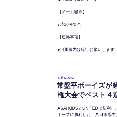
【チーム審判】
7時30分集合
【連絡事項】
●河川敷内は徐行お願いします
投
11月 5, 2023
稿
常盤平ボーイズが第
日:
権大会でベスト４
ASAI KIDS☆UNITED
キーズに勝利した、八日市場中