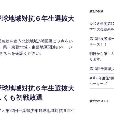
最近の投稿
野球地域対抗６年生選抜大
令和８年度第1
学年大会結果
第13回友遊ボ
2点差を追う北総地域が6回裏に３点をい
キーズ！！
。県・東葛地域・東葛地区関連のページ
そちらを確認ください。
明日から第１
ります。
第13回千葉県
令和8年度第2
ルーキーズ
野球地域対抗６年生選抜大
しくも初戦敗退
最近のコメント
プ＞第22回千葉県少年野球地域対抗６年生