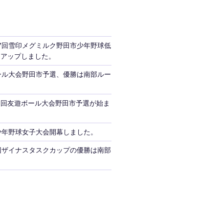
7回雪印メグミルク野田市少年野球低
をアップしました。
ール大会野田市予選、優勝は南部ルー
３回友遊ボール大会野田市予選が始ま
少年野球女子大会開幕しました。
回ザイナスタスクカップの優勝は南部