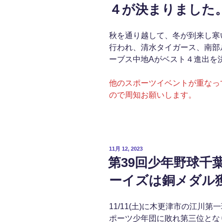
４が決まりました
秋を通り越して、冬が到来し寒
行われ、清水タイガース、南部
ーブス中地Aがベスト４進出を
他のスポーツイベントが重なっ
ので周知お願いします。
投
11月 12, 2023
稿
第39回少年野球千
日:
ーイズは銅メダル
11/11(土)に木更津市の江
ポーツ少年団に敗れ第三位とな