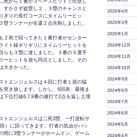
二死から１番が３ベースヒットで出塁し
、すかさず盗塁し２，３塁のチャンスと
2025年4月
りぎりの長打コースにタイムリーヒッ
2025年3月
３塁ランナーが生還２点先制しました。
2025年1月
も２死で回ってきた１番打者がセンター
2024年12月
ライト線ギリギリにタイムリーヒットを
自らも３塁に達しました。３番のＳ選手
2024年11月
リーヒットを放ち同点としました。その
は大きかった。
2024年10月
2024年9月
ストエンジェルスは４回に打者１巡の猛
を突き放します。しかし、6回表、最後ま
2024年8月
下位打線6,7,9番の連打で2点を返し土壇
2024年7月
2024年6月
ストエンジェルスは二死3塁、一打逆転サ
2024年5月
野田）に回ってきます。打者の気迫がバッ
の間に3塁ランナーがホームイン、ゲーム
2024年4月