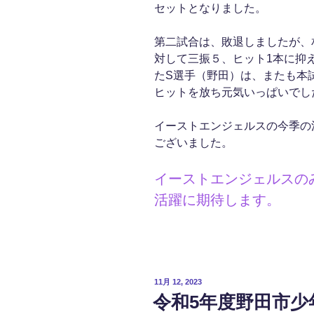
セットとなりました。
第二試合は、敗退しましたが、
対して三振５、ヒット1本に抑
たS選手（野田）は、またも本
ヒットを放ち元気いっぱいでし
イーストエンジェルスの今季の
ございました。
イーストエンジェルスの
活躍に期待します。
投
11月 12, 2023
稿
令和5年度野田市少
日: