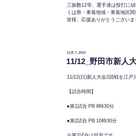
三振数12等、選手達は投打に
くは県・東葛地域・東葛地区関
皆様、応援ありがとうございま
投
11月 7, 2023
稿
11/12_野田市新
日:
11/12(日)新人大会2回戦を
【試合時間】
●第1試合 PB 8時30分
●第2試合 PB 10時30分
※第2試合は目安です