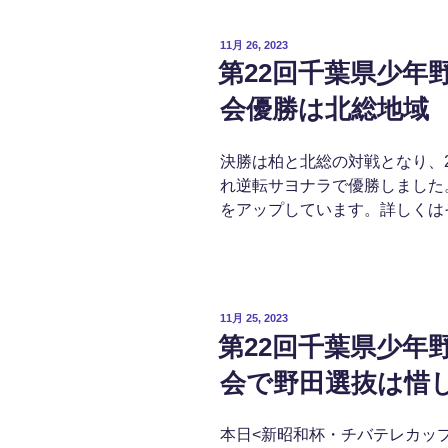
投
11月 26, 2023
稿
第22回千葉県少年
日:
会優勝は北総地域
決勝は柏と北総の対戦となり、
れ逆転サヨナラで優勝しました
をアップしています。詳しくは
投
11月 25, 2023
稿
第22回千葉県少年
日:
会で野田選抜は惜
本日<新昭和杯・チバテレカッ