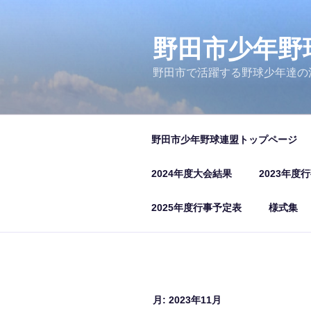
コ
ン
テ
野田市少年野
ン
野田市で活躍する野球少年達の
ツ
へ
ス
キ
野田市少年野球連盟トップページ
ッ
プ
2024年度大会結果
2023年度
2025年度行事予定表
様式集
月:
2023年11月