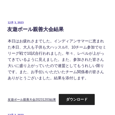
投
12月 3, 2023
稿
友遊ボール親善大会結果
日:
本日はお疲れさまでした。インディアンサマーに恵まれ
た本日、大人も子供も大ハッスル!!、10チーム参加でセミ
リーグ戦で10試合行われました。年々、レベルが上がっ
てきているように見えました。また、参加された皆さん
大いに盛り上がっていたので連盟としてもうれしい限り
です。また、お手伝いいただいたチーム関係者の皆さん
ありがとうございました。結果を添付します。
ダウンロード
友遊ボール親善大会20231203結果
投
12月 2, 2023