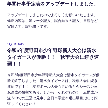
稿
年間行事予定表をアップデートしました。
日:
アップデートしましたのでよろしくお願いいたします。
修正内容は、済マーク記入、試合結果の記入、日程など
実績入力、誤記修正です。
投
12月 17, 2023
稿
令和5年度野田市少年野球新人大会は清水
日:
タイガースが優勝！！ 秋季大会に続き連
覇！！
令和5年度野田市少年野球新人大会は清水タイガースが優
勝で終了しました。清水タイガースは、秋季大会に続き
連覇です！！ 友遊ボール大会も含めると今シーズン三
冠達成の快挙であり、しかも、それぞれのチーム構成が
違う中での三冠は見事。全日本学童本選出場目指して頑
張ってください！！