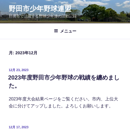
コ
野田市少年野球連盟
ン
野田市で活躍する野球少年達の活動記録
テ
ン
ツ
メニュー
へ
ス
キ
月:
2023年12月
ッ
プ
投
12月 23, 2023
稿
2023年度野田市少年野球の戦績を纏めまし
日:
た。
2023年度大会結果ページをご覧ください。市内、上位大
会に分けてアップしました。よろしくお願いします。
投
12月 17, 2023