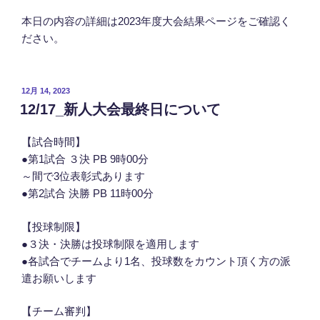
本日の内容の詳細は2023年度大会結果ページをご確認く
ださい。
投
12月 14, 2023
稿
12/17_新人大会最終日について
日:
【試合時間】
●第1試合 ３決 PB 9時00分
～間で3位表彰式あります
●第2試合 決勝 PB 11時00分
【投球制限】
●３決・決勝は投球制限を適用します
●各試合でチームより1名、投球数をカウント頂く方の派
遣お願いします
【チーム審判】