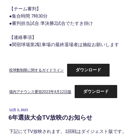
【チーム審判】
●集合時間 7時30分
●審判担当試合 準決勝2試合でたすき掛け
【連絡事項】
●関宿球場第2駐車場の最終退場者は施錠お願いします
ダウンロード
投球数制限に関するガイドライン
ダウンロード
場内アナウンス要領2023年4月12日版
投
12月 3, 2023
稿
6年選抜大会TV放映のお知らせ
日:
下記にてTV放映されます。1回戦はダイジェスト版です。