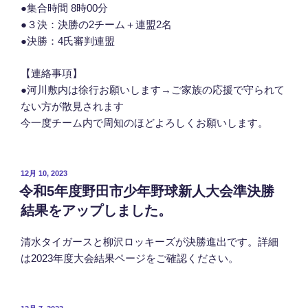
●集合時間 8時00分
●３決：決勝の2チーム＋連盟2名
●決勝：4氏審判連盟
【連絡事項】
●河川敷内は徐行お願いします→ご家族の応援で守られて
ない方が散見されます
今一度チーム内で周知のほどよろしくお願いします。
投
12月 10, 2023
稿
令和5年度野田市少年野球新人大会準決勝
日:
結果をアップしました。
清水タイガースと柳沢ロッキーズが決勝進出です。詳細
は2023年度大会結果ページをご確認ください。