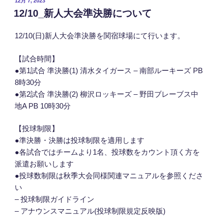
投
12月 7, 2023
稿
12/10_新人大会準決勝について
日:
12/10(日)新人大会準決勝を関宿球場にて行います。
【試合時間】
●第1試合 準決勝(1) 清水タイガース – 南部ルーキーズ PB
8時30分
●第2試合 準決勝(2) 柳沢ロッキーズ – 野田ブレーブス中
地A PB 10時30分
【投球制限】
●準決勝・決勝は投球制限を適用します
●各試合ではチームより1名、投球数をカウント頂く方を
派遣お願いします
●投球数制限は秋季大会同様関連マニュアルを参照くださ
い
– 投球制限ガイドライン
– アナウンスマニュアル(投球制限規定反映版)