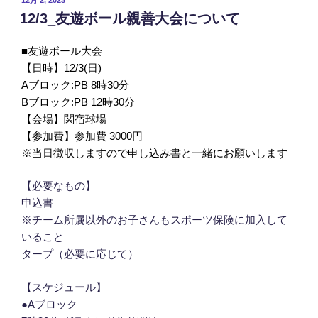
稿
12/3_友遊ボール親善大会について
日:
■友遊ボール大会
【日時】12/3(日)
Aブロック:PB 8時30分
Bブロック:PB 12時30分
【会場】関宿球場
【参加費】参加費 3000円
※当日徴収しますので申し込み書と一緒にお願いします
【必要なもの】
申込書
※チーム所属以外のお子さんもスポーツ保険に加入して
いること
タープ（必要に応じて）
【スケジュール】
●Aブロック