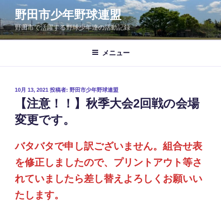
コ
野田市少年野球連盟
ン
野田市で活躍する野球少年達の活動記録
テ
ン
ツ
メニュー
へ
ス
キ
投
10月 13, 2021
投稿者:
野田市少年野球連盟
稿
ッ
【注意！！】秋季大会2回戦の会場
日:
プ
変更です。
バタバタで申し訳ございません。組合せ表
を修正しましたので、プリントアウト等さ
れていましたら差し替えよろしくお願いい
たします。