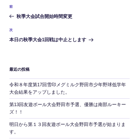
投
前
前
稿
の
秋季大会試合開始時間変更
ナ
投
ビ
稿
次
次
ゲ
の
本日の秋季大会1回戦は中止とします
投
ー
稿
シ
ョ
最近の投稿
ン
令和８年度第17回雪印メグミルク野田市少年野球低学年
大会結果をアップしました。
第13回友遊ボール大会野田市予選、優勝は南部ルーキー
ズ！！
明日から第１３回友遊ボール大会野田市予選が始まりま
す。