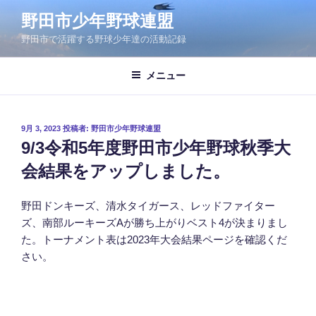
コ
野田市少年野球連盟
ン
野田市で活躍する野球少年達の活動記録
テ
ン
ツ
メニュー
へ
ス
キ
投
9月 3, 2023
投稿者:
野田市少年野球連盟
稿
ッ
9/3令和5年度野田市少年野球秋季大
日:
プ
会結果をアップしました。
野田ドンキーズ、清水タイガース、レッドファイター
ズ、南部ルーキーズAが勝ち上がりベスト4が決まりまし
た。トーナメント表は2023年大会結果ページを確認くだ
さい。