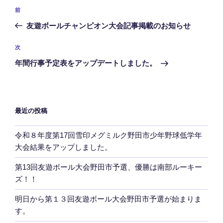
投
前
前
稿
の
友遊ボールチャンピオン大会記事掲載のお知らせ
ナ
投
ビ
稿
次
次
ゲ
の
年間行事予定表をアップデートしました。
投
ー
稿
シ
ョ
最近の投稿
ン
令和８年度第17回雪印メグミルク野田市少年野球低学年
大会結果をアップしました。
第13回友遊ボール大会野田市予選、優勝は南部ルーキー
ズ！！
明日から第１３回友遊ボール大会野田市予選が始まりま
す。