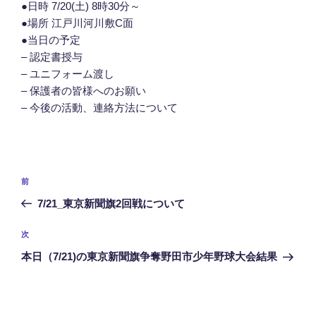
●日時 7/20(土) 8時30分～
●場所 江戸川河川敷C面
●当日の予定
– 認定書授与
– ユニフォーム渡し
– 保護者の皆様へのお願い
– 今後の活動、連絡方法について
投
前
前
稿
の
7/21_東京新聞旗2回戦について
ナ
投
ビ
稿
次
次
ゲ
の
本日（7/21)の東京新聞旗争奪野田市少年野球大会結果
投
ー
稿
シ
ョ