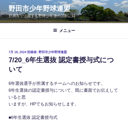
コ
野田市少年野球連盟
ン
野田市で活躍する野球少年達の活動記録
テ
ン
ツ
メニュー
へ
ス
キ
投
7月 18, 2024
投稿者:
野田市少年野球連盟
稿
ッ
7/20_6年生選抜 認定書授与式につ
日:
プ
いて
6年選抜選手が所属するチームへのお知らせです。
6年生選抜の認定書授与について、既に書面でお伝えして
いると思
いますが、HPでもお知らせします。
■6年生選抜 認定書授与式