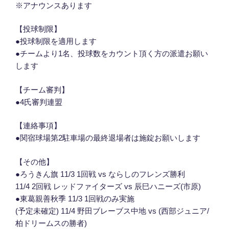
※アナウンスあります
【投球制限】
●投球制限を適用します
●チームより1名、投球数をカウント頂く方の派遣お願い
します
【チーム審判】
●4氏審判連盟
【連絡事項】
●関宿球場第2駐車場の最終退場者は施錠お願いします
【その他】
●ろうきん旗 11/3 1回戦 vs ならしのフレンズ勝利
11/4 2回戦 レッドファイターズ vs 辰巳ハニーズ(市原)
●東葛親善秋季 11/3 1回戦のみ実施
(予定未確定) 11/4 野田ブレーブス中地 vs (西部ジュニア/
柏ドリームスの勝者)