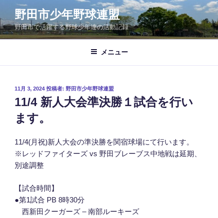
コ
野田市少年野球連盟
ン
野田市で活躍する野球少年達の活動記録
テ
ン
ツ
メニュー
へ
ス
キ
投
11月 3, 2024
投稿者:
野田市少年野球連盟
稿
ッ
11/4 新人大会準決勝１試合を行い
日:
プ
ます。
11/4(月祝)新人大会の準決勝を関宿球場にて行います。
※レッドファイターズ vs 野田ブレーブス中地戦は延期、
別途調整
【試合時間】
●第1試合 PB 8時30分
西新田クーガーズ – 南部ルーキーズ