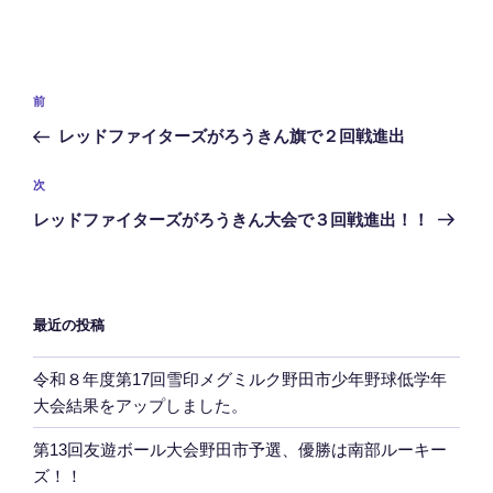
投
前
前
稿
の
レッドファイターズがろうきん旗で２回戦進出
ナ
投
ビ
稿
次
次
ゲ
の
レッドファイターズがろうきん大会で３回戦進出！！
投
ー
稿
シ
ョ
最近の投稿
ン
令和８年度第17回雪印メグミルク野田市少年野球低学年
大会結果をアップしました。
第13回友遊ボール大会野田市予選、優勝は南部ルーキー
ズ！！