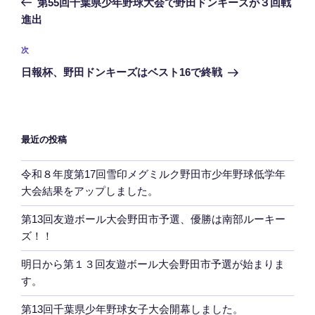
第55回千葉県少年野球大会で野田ドンキーズが３回戦
ナ
投
進出
ビ
稿
ゲ
次
次
の
ー
日報杯、野田ドンキーズはベスト16で終戦
投
シ
稿
ョ
ン
最近の投稿
令和８年度第17回雪印メグミルク野田市少年野球低学年
大会結果をアップしました。
第13回友遊ボール大会野田市予選、優勝は南部ルーキー
ズ！！
明日から第１３回友遊ボール大会野田市予選が始まりま
す。
第13回千葉県少年野球女子大会開幕しました。