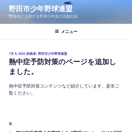
コ
野田市少年野球連盟
ン
野田市で活躍する野球少年達の活動記録
テ
ン
ツ
メニュー
へ
ス
キ
投
7月 8, 2025
投稿者:
野田市少年野球連盟
稿
ッ
熱中症予防対策のページを追加し
日:
プ
ました。
熱中症予防対策コンテンツなど紹介しています。是非ご
覧ください。
投
前
前
稿
の