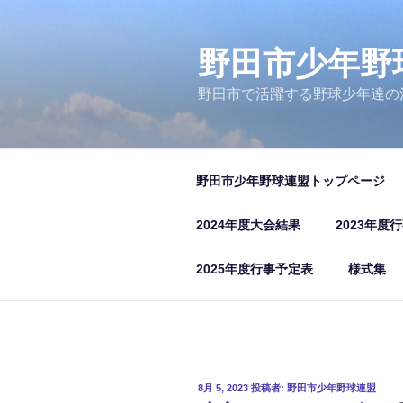
コ
ン
テ
野田市少年野
ン
野田市で活躍する野球少年達の
ツ
へ
ス
キ
野田市少年野球連盟トップページ
ッ
プ
2024年度大会結果
2023年度
2025年度行事予定表
様式集
投
8月 5, 2023
投稿者:
野田市少年野球連盟
稿