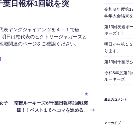
千葉日報杯1回戦を突
令和８年度第1
学年大会結果
第13回友遊ボ
代表ヤングジャイアンツを４－１で破
キーズ！！
。明日は柏代表のビクトリージャガーズと
地域関連のページをご確認ください。
明日から第１
ります。
！
第13回千葉県
令和8年度第2
ルーキーズ
次
次
最近のコメント
の
女子
南部ルーキーズが千葉日報杯2回戦突
投
破！！ベスト１６へコマを進める。
稿
アーカイブ