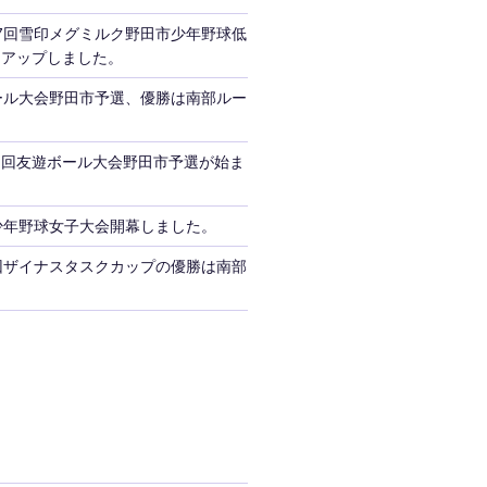
7回雪印メグミルク野田市少年野球低
をアップしました。
ール大会野田市予選、優勝は南部ルー
３回友遊ボール大会野田市予選が始ま
少年野球女子大会開幕しました。
回ザイナスタスクカップの優勝は南部