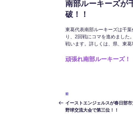
南部ルーキーズが
日:
破！！
東葛代表南部ルーキーズは千葉
り、2回戦にコマを進めました
戦います。詳しくは、県、東葛
頑張れ南部ルーキーズ！
投
前
前
稿
の
イーストエンジェルスが春日部市
投
野球交流大会で第三位！！
ナ
稿
ビ