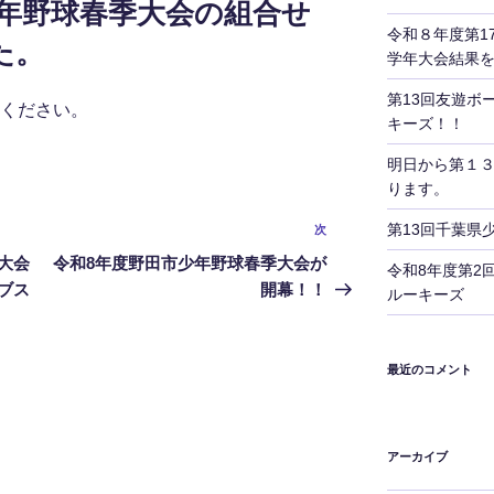
少年野球春季大会の組合せ
令和８年度第1
た。
学年大会結果
第13回友遊ボ
覧ください。
キーズ！！
明日から第１
ります。
第13回千葉県
次
次
の
大会
令和8年度野田市少年野球春季大会が
令和8年度第2
投
ブス
開幕！！
ルーキーズ
稿
最近のコメント
アーカイブ