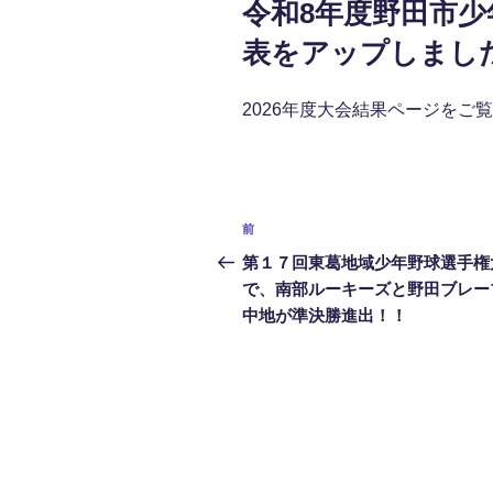
令和8年度野田市
日:
表をアップしまし
2026年度大会結果ページをご
投
前
前
稿
の
第１７回東葛地域少年野球選手権
投
で、南部ルーキーズと野田ブレー
ナ
稿
中地が準決勝進出！！
ビ
ゲ
ー
シ