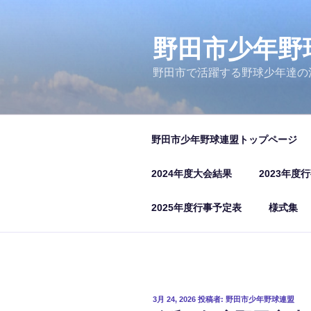
コ
ン
テ
野田市少年野
ン
野田市で活躍する野球少年達の
ツ
へ
ス
キ
野田市少年野球連盟トップページ
ッ
プ
2024年度大会結果
2023年度
2025年度行事予定表
様式集
投
3月 24, 2026
投稿者:
野田市少年野球連盟
稿