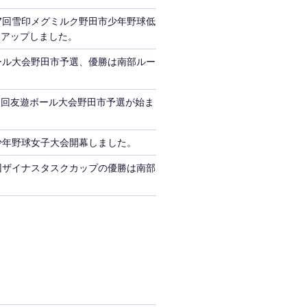
7回雪印メグミルク野田市少年野球低
をアップしました。
ール大会野田市予選、優勝は南部ルー
３回友遊ボール大会野田市予選が始ま
少年野球女子大会開幕しました。
回ザイナスタスクカップの優勝は南部