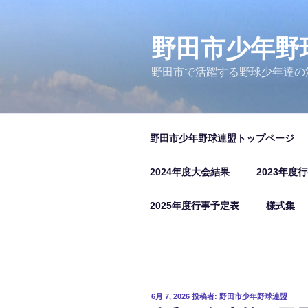
コ
ン
テ
野田市少年野
ン
野田市で活躍する野球少年達の
ツ
へ
ス
キ
野田市少年野球連盟トップページ
ッ
プ
2024年度大会結果
2023年度
2025年度行事予定表
様式集
投
6月 7, 2026
投稿者:
野田市少年野球連盟
稿