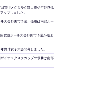
7回雪印メグミルク野田市少年野球低
をアップしました。
ール大会野田市予選、優勝は南部ルー
３回友遊ボール大会野田市予選が始ま
少年野球女子大会開幕しました。
回ザイナスタスクカップの優勝は南部