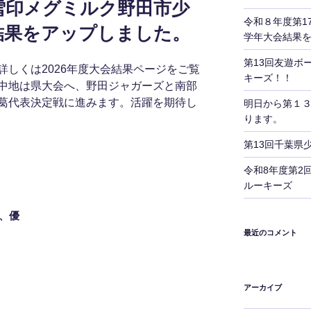
雪印メグミルク野田市少
令和８年度第1
結果をアップしました。
学年大会結果
第13回友遊ボ
しくは2026年度大会結果ページをご覧
キーズ！！
中地は県大会へ、野田ジャガーズと南部
葛代表決定戦に進みます。活躍を期待し
明日から第１
ります。
第13回千葉県
令和8年度第2
ルーキーズ
、優
最近のコメント
アーカイブ