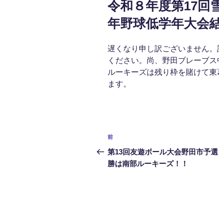
令和８年度第17回
日:
年野球低学年大会
遅くなり申し訳ございません。詳
ください。尚、野田ブレーブス
ルーキーズは残り枠を賭けて東
ます。
投
前
前
稿
の
第13回友遊ボール大会野田市予選
投
勝は南部ルーキーズ！！
ナ
稿
ビ
ゲ