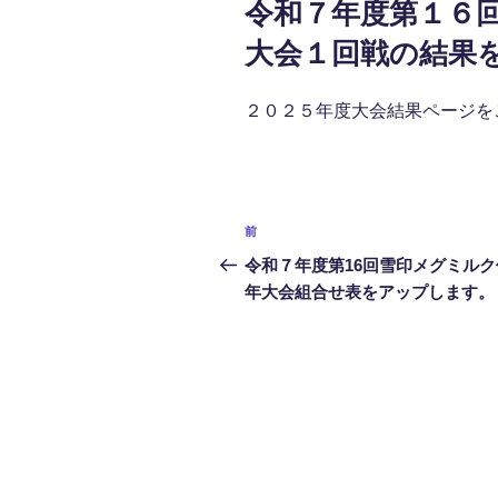
令和７年度第１６
日:
大会１回戦の結果
２０２５年度大会結果ページを
投
前
前
稿
の
令和７年度第16回雪印メグミルク
投
年大会組合せ表をアップします。
ナ
稿
ビ
ゲ
ー
シ