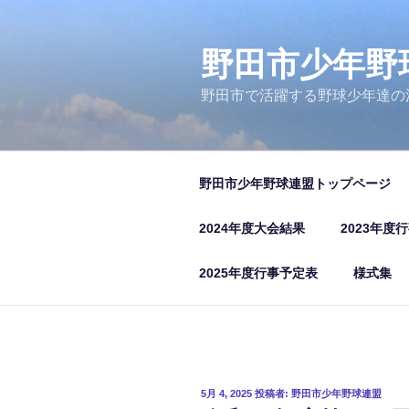
コ
ン
テ
野田市少年野
ン
野田市で活躍する野球少年達の
ツ
へ
ス
キ
野田市少年野球連盟トップページ
ッ
プ
2024年度大会結果
2023年度
2025年度行事予定表
様式集
投
5月 4, 2025
投稿者:
野田市少年野球連盟
稿