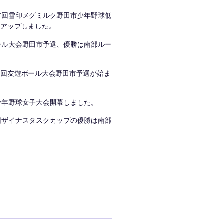
7回雪印メグミルク野田市少年野球低
をアップしました。
ール大会野田市予選、優勝は南部ルー
３回友遊ボール大会野田市予選が始ま
少年野球女子大会開幕しました。
回ザイナスタスクカップの優勝は南部