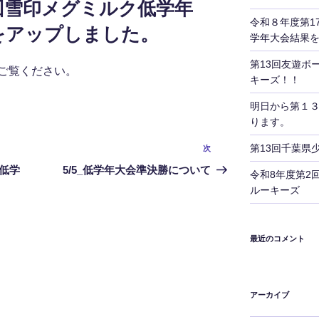
回雪印メグミルク低学年
令和８年度第1
をアップしました。
学年大会結果
第13回友遊ボ
ご覧ください。
キーズ！！
明日から第１
ります。
第13回千葉県
次
次
の
低学
5/5_低学年大会準決勝について
令和8年度第2
投
ルーキーズ
稿
最近のコメント
アーカイブ