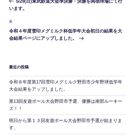
5/29(日)東武鉄道大会準決勝・決勝を関宿球場にて行
ナ
投
います。
ビ
稿
ゲ
次
次
の
ー
令和４年度雪印メグミルク杯低学年大会初日の結果を大
投
シ
会結果ページにアップしました。
稿
ョ
ン
最近の投稿
令和８年度第17回雪印メグミルク野田市少年野球低学年
大会結果をアップしました。
第13回友遊ボール大会野田市予選、優勝は南部ルーキー
ズ！！
明日から第１３回友遊ボール大会野田市予選が始まりま
す。