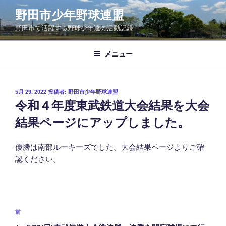
コ
野田市少年野球連盟
ン
野田市で活躍する野球少年達の活動記録
テ
ン
ツ
メニュー
へ
ス
キ
投
5月 29, 2022
投稿者:
野田市少年野球連盟
稿
ッ
令和４年度東武鉄道大会結果を大会
日:
プ
結果ページにアップしました。
優勝は南部ルーキーズでした。大会結果ページよりご確
認ください。
投
前
前
稿
の