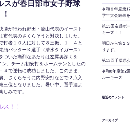
ルスが春日部市女子野球
令和８年度第1
！！
学年大会結果
第13回友遊ボ
決勝が行われ野田・流山代表のイースト
キーズ！！
ま市代表のさくらそうと対決しました。
で打者１０人に対して８三振、１－４と
明日から第１
ります。
先頭バッターＫ選手（清水タイガース）
りをついた痛烈なあたりは左翼奥深くを
第13回千葉県
イン。チーム初安打をホームランとしたの
－４で逆転に成功しました。このまま、
令和8年度第2
ルーキーズ
裏、さくらそうに内野安打などで２点入
第三位となりました。暑い中、選手達よ
楽しみです。
最近のコメント
ルス！！
アーカイブ