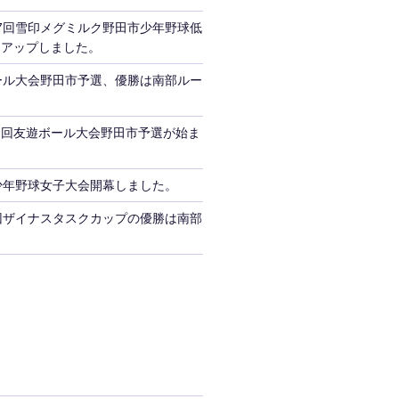
7回雪印メグミルク野田市少年野球低
をアップしました。
ール大会野田市予選、優勝は南部ルー
３回友遊ボール大会野田市予選が始ま
少年野球女子大会開幕しました。
回ザイナスタスクカップの優勝は南部