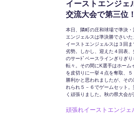
イーストエンジェ
日:
交流大会で第三位
本日、隣町の庄和球場で準決・
エンジェルスは準決勝でさいた
イーストエンジェルスは３回ま
劣勢。しかし、迎えた４回表、
のサーﾄﾞベースラインぎりぎ
転々。その間にK選手はホーム
を皮切りに一挙４点を奪取、５
勝利かと思われましたが、その
れられ５－６でゲームセット。
く頑張りました。秋の県大会が
頑張れイーストエンジェ