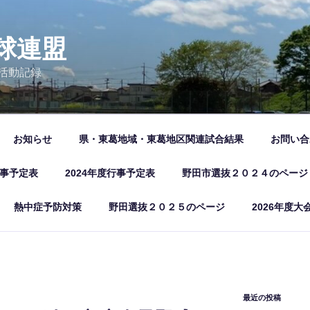
球連盟
活動記録
お知らせ
県・東葛地域・東葛地区関連試合結果
お問い合
行事予定表
2024年度行事予定表
野田市選抜２０２４のページ
熱中症予防対策
野田選抜２０２５のページ
2026年度大
最近の投稿