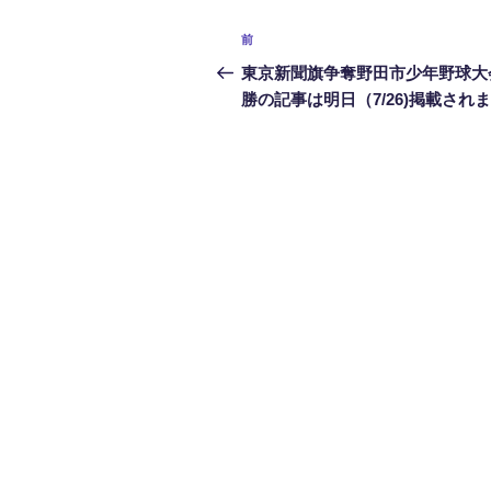
投
前
前
稿
の
東京新聞旗争奪野田市少年野球大
投
勝の記事は明日（7/26)掲載され
ナ
稿
ビ
ゲ
ー
シ
ョ
ン