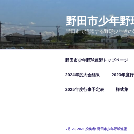
コ
ン
テ
野田市少年野
ン
野田市で活躍する野球少年達の
ツ
へ
ス
キ
野田市少年野球連盟トップページ
ッ
プ
2024年度大会結果
2023年度
2025年度行事予定表
様式集
投
7月 29, 2023
投稿者:
野田市少年野球連盟
稿