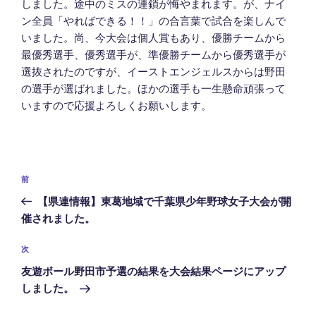
しました。途中のミスの連鎖が悔やまれます。が、ナイ
ン全員「やればできる！！」の合言葉で試合を楽しんで
いました。尚、今大会は個人賞もあり、優勝チームから
最優秀選手、優秀選手が、準優勝チームから優秀選手が
選抜されたのですが、イーストエンジェルスからは野田
の選手が選ばれました。ほかの選手も一生懸命頑張って
いますので応援よろしくお願いします。
投
前
前
稿
の
【県連情報】東葛地域で千葉県少年野球女子大会が開
ナ
投
催されました。
ビ
稿
ゲ
次
次
の
ー
友遊ボール野田市予選の結果を大会結果ページにアップ
投
シ
しました。
稿
ョ