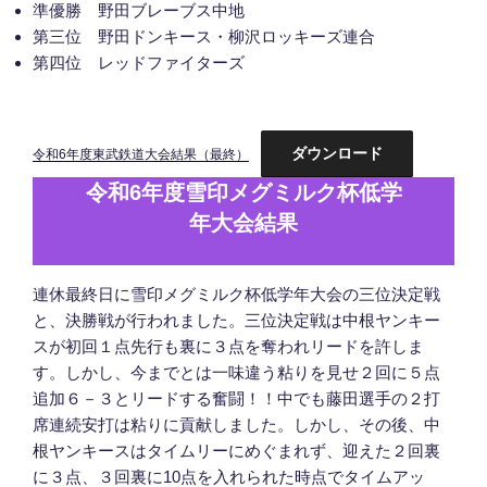
準優勝 野田ブレーブス中地
第三位 野田ドンキース・柳沢ロッキーズ連合
第四位 レッドファイターズ
ダウンロード
令和6年度東武鉄道大会結果（最終）
令和6年度雪印メグミルク杯低学
年大会結果
連休最終日に雪印メグミルク杯低学年大会の三位決定戦
と、決勝戦が行われました。三位決定戦は中根ヤンキー
スが初回１点先行も裏に３点を奪われリードを許しま
す。しかし、今までとは一味違う粘りを見せ２回に５点
追加６－３とリードする奮闘！！中でも藤田選手の２打
席連続安打は粘りに貢献しました。しかし、その後、中
根ヤンキースはタイムリーにめぐまれず、迎えた２回裏
に３点、３回裏に10点を入れられた時点でタイムアッ