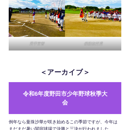
選手宣誓
優勝旗返還
＜アーカイブ＞
令和6年度野田市少年野球秋季大
会
例年なら曼珠沙華が咲き始めるこの季節ですが、今年は
まだまだ暑い関宿球場で決勝と三決が行われました、