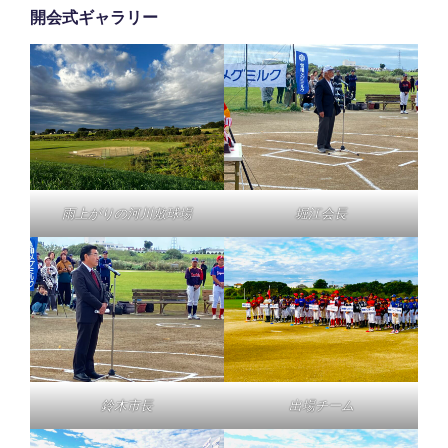
開会式ギャラリー
雨上がりの河川敷球場
堀江会長
鈴木市長
出場チーム