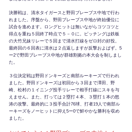
決勝戦は、清水タイガースと野田ブレーブス中地で行わ
れました。序盤から、野田ブレーブス中地が終始優位に
試合を進めます。ロングヒットは無いながらコツコツと
得点を重ね５回終了時点で５－０に。ピッチングは鉄板
の大竹兄妹リレーで５回まで清水打線をゼロ封の好投。
最終回の６回表に清水は２点返しますが反撃およばず。5
ー2で野田ブレーブス中地が群雄割拠の本大会を制しまし
た。
３位決定戦は野田ドンキーズと南部ルーキーズで行われ
ました。野田ドンキーズは初回から３回まで澤田、野
崎、松村の１イニング投手リレーで相手打線にスキを与
えません。また、打っては２塁打４本、３塁打１本の怒
涛の攻撃。最終的に３投手合計76球、打者19人で南部ル
ーキーズをノーヒットに抑え5ー0で鮮やかな勝利を収め
ました。