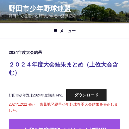
コ
野田市少年野球連盟
ン
野田市で活躍する野球少年達の活動記録
テ
ン
ツ
メニュー
へ
ス
キ
2024年度大会結果
ッ
２０２４年度大会結果まとめ（上位大会含
プ
む）
ダウンロード
野田市少年野球2024年度戦績Rev1
2024/12/22 修正 東葛地区親善少年野球春季大会結果を修正しま
した。