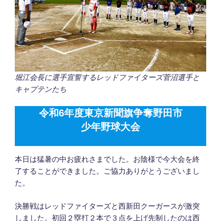
堀江会長に選手宣誓するレッドファイターズ菅沼選手と
キャプテンたち
令和6年度東京新聞旗争奪野田市
少年野球大会
本日は猛暑の中お疲れさまでした。お陰様で今大会を終
了することができました。ご協力ありがとうございまし
た。
決勝戦はレッドファイターズと西新田クーガースが激突
しました。初回２塁打２本で３点を上げ先制したのは西