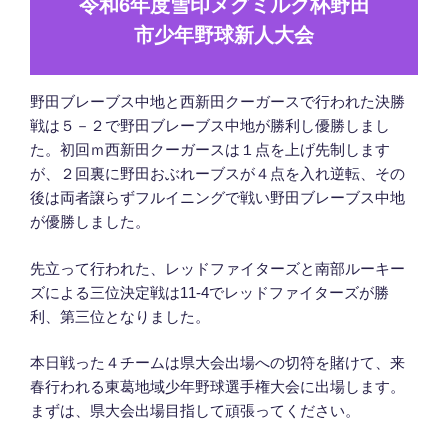
令和6年度雪印メグミルク杯野田
市少年野球新人大会
野田ブレーブス中地と西新田クーガースで行われた決勝
戦は５－２で野田ブレーブス中地が勝利し優勝しまし
た。初回ｍ西新田クーガースは１点を上げ先制します
が、２回裏に野田おぶれーブスが４点を入れ逆転、その
後は両者譲らずフルイニングで戦い野田ブレーブス中地
が優勝しました。
先立って行われた、レッドファイターズと南部ルーキー
ズによる三位決定戦は11-4でレッドファイターズが勝
利、第三位となりました。
本日戦った４チームは県大会出場への切符を賭けて、来
春行われる東葛地域少年野球選手権大会に出場します。
まずは、県大会出場目指して頑張ってください。