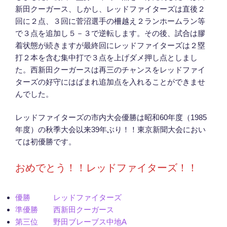
新田クーガース、しかし、レッドファイターズは直後２
回に２点、３回に菅沼選手の柵越え２ランホームラン等
で３点を追加し５－３で逆転します。その後、試合は膠
着状態が続きますが最終回にレッドファイターズは２塁
打２本を含む集中打で３点を上げダメ押し点としまし
た。西新田クーガースは再三のチャンスをレッドファイ
ターズの好守にはばまれ追加点を入れることができませ
んでした。
レッドファイターズの市内大会優勝は昭和60年度（1985
年度）の秋季大会以来39年ぶり！！東京新聞大会におい
ては初優勝です。
おめでとう！！レッドファイターズ！！
優勝 レッドファイターズ
準優勝 西新田クーガース
第三位 野田ブレーブス中地A